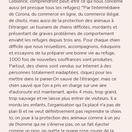
Coblence, comprendront peut-être ce qui nous concerne
aussi (et presque tous les refuges) :"Par l'intermédiaire
Accueil
Actualités
Contact
de Corona, du commerce en ligne, du commerce illégal
de chiots, mais aussi de la protection des animaux à
DE
|
FR
l'étranger, un tsunami de chiens difficiles, mordants et
présentant de graves problèmes de comportement
envahit les refuges depuis trois ans. Pour chaque chien
difficile que nous recueillons, accompagnons, éduquons
et essayons de lui préparer une bonne vie au refuge,
1000 fois de nouvelles souffrances sont produites.
Partout, des chiens sont vendus sur Internet à des
personnes totalement inadaptées, cliquez pour les
mettre dans le panier.On sauve de l'étranger, mais ce
chien sauvé que l'on a pris en charge sur une aire
d'autoroute est maintenant, après 4 mois, trop grand,
trop sauvage et ne laisse plus entrer de visiteurs. Il a
mordu les enfants, l'organisation qui l'a placé n'a pas de
plan B et ne veut définitivement pas reprendre le chien.
Ici, on joue à la protection des animaux comme à un jeu
de l'homme qui ne s'énerve pas, on se fait éjecter
comme un pion, on quitte le nuage rose-rouge de la