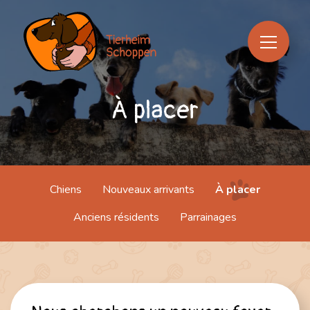
À placer
À propos
Chiens
Infos pratiques
Chiens
Nouveaux arrivants
À placer
Anciens résidents
Parrainages
Nourriture & accessoires