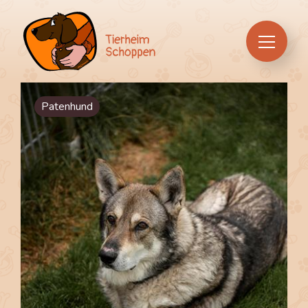
Über uns
Patenhund
Hunde
Praktische Infos
Tierfutter & Zubehör